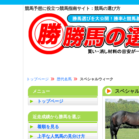
競馬予想に役立つ競馬指南サイト：競馬の選び方
トップページ
歴代名馬
スペシャルウィーク
スペシャ
メニュー
トップページ
近走成績から勝馬を選ぶ
着順を見る
上手な人気馬の見分け方