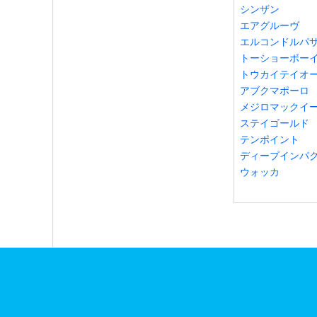
シンザン
エアグルーヴ
エルコンドルパ
トーショーボー
トウカイテイオ
アブクマポーロ
メジロマックイ
ステイゴールド
テンポイント
ディープインパ
ウォッカ