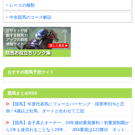
レースの種類
中央競馬のコース解説
おすすめ競馬予想サイト
競馬まとめRSS
【競馬】年度代表馬にフォーエバーヤング 得票率91%と圧
倒！4歳以上牡馬、ダートと合わせて三冠
【競馬】金子真人オーナー、29年連続重賞勝利！初重賞制覇か
ら1年も途切れることなく29年… JRA重賞は122勝目 ネット