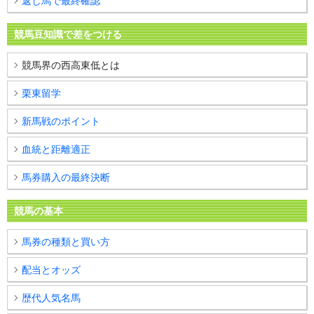
返し馬で最終確認
競馬豆知識で差をつける
競馬界の西高東低とは
栗東留学
新馬戦のポイント
血統と距離適正
馬券購入の最終決断
競馬の基本
馬券の種類と買い方
配当とオッズ
歴代人気名馬