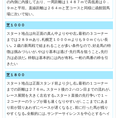
の内側に内接しており、一周距離は１４８７ｍで高低差は０．
９ｍと平坦。直線距離は２６４ｍと芝コースと同様に函館競馬
場に次いで短い。
芝１０００
スタート地点は向正面の真ん中よりやや左｡最初の３コーナー
までは２８９ｍあり､札幌芝１０００ｍよりも９０ｍぐらい長
い｡ ２歳の新馬戦で組まれることが多い条件なので､好走馬の特
徴は掴みづらいが､やはり基本は逃げ･先行馬を狙うこと｡先行
力は必須だ｡ 枠順は基本的には内が有利｡ 一桁の馬番の枠を引
きたい
芝１８００
スタート地点は正面スタンド前より少し右｡最初の１コーナー
までの距離は２７６ｍ｡ スタート後の２ハロン目までの流れが､
レース展開を大きく左右する｡スタート直後の先行争いで１～
２コーナーのラップが最も速くなりやすいが､ここまでにあま
り前が競りあわずにペースが遅くなると､前に行った馬が残り
やすくなる｡全般的には､サンデーサイレンスを中心とするヘイ