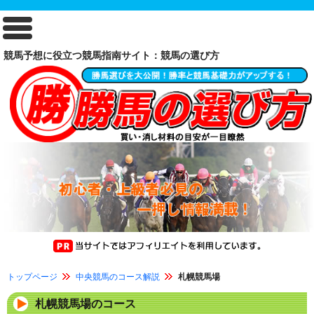
競馬予想に役立つ競馬指南サイト：競馬の選び方
トップページ
中央競馬のコース解説
札幌競馬場
札幌競馬場のコース