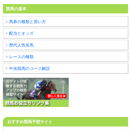
競馬の基本
馬券の種類と買い方
配当とオッズ
歴代人気名馬
レースの種類
中央競馬のコース解説
おすすめ競馬予想サイト